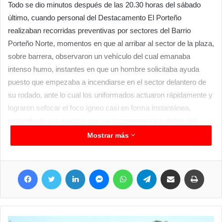
Todo se dio minutos después de las 20.30 horas del sábado
último, cuando personal del Destacamento El Porteño
realizaban recorridas preventivas por sectores del Barrio
Porteño Norte, momentos en que al arribar al sector de la plaza,
sobre barrera, observaron un vehículo del cual emanaba
intenso humo, instantes en que un hombre solicitaba ayuda
puesto que empezaba a incendiarse en el sector delantero de
su rodado, ante lo cual los uniformados actuaron rápidamente y
lograron sofocar el foco ígneo casi en forma instantánea,
evitando de esa manera que se incrementen los daños del
automóvil.
Mostrar más
Tras diálogo mantenido con el propietario del automóvil VW,
Facebook
Twitter
LinkedIn
Messenger
WhatsApp
Telegram
Compartir por correo electrónico
Imprimir
modelo Voyage, un hombre de 37 años, comentó que
circunstancias en que se dirigía hasta la casa de un familiar de
visita, observó una densa humareda que salía del sector del
motor y frente, estacionándose a un costado solicitando ayuda.