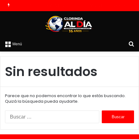
PREOCUPACIÓN POR MOTOS QUE CIRCULAN SIN ILUMINACIÓN
B
Menú
p
Sin resultados
Parece que no podemos encontrar lo que estás buscando.
Quizá la búsqueda pueda ayudarte.
B
u
s
c