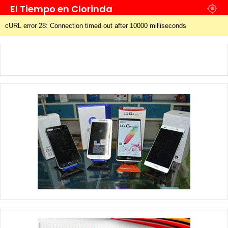
a
El Tiempo en Clorinda
r
:
cURL error 28: Connection timed out after 10000 milliseconds