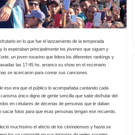
sfrutarlo en lo que fue el lanzamiento de la temporada
 y lo esperaban principalmente los jóvenes que siguen y
rte, un joven rosarino que lidera los diferentes rankings y
asadas las 17:45 hs. arranco su show en el escenario
nas se acercaron para corear sus canciones.
 de eso era que el público lo acompañaba cantando cada
 carisma único digno de gente sencilla que sabe disfrutar del
erdos en celulares de decenas de personas que le daban
 o sacar fotos para que esas personas tengan ese recuerdo.
deció muchísimo el afecto de los clorindenses y hasta se
go los va compartir en sus historias de redes sociales.