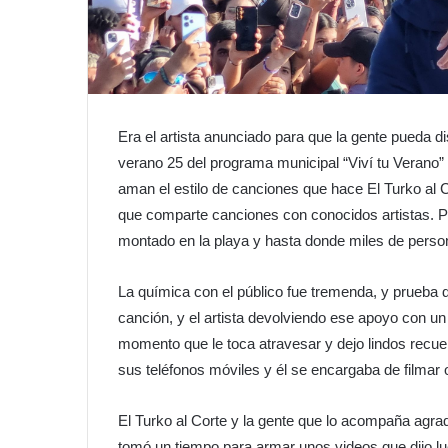
Era el artista anunciado para que la gente pueda di
verano 25 del programa municipal “Viví tu Verano”
aman el estilo de canciones que hace El Turko al Co
que comparte canciones con conocidos artistas. P
montado en la playa y hasta donde miles de perso
La química con el público fue tremenda, y prueba
canción, y el artista devolviendo ese apoyo con un
momento que le toca atravesar y dejo lindos recu
sus teléfonos móviles y él se encargaba de filmar
El Turko al Corte y la gente que lo acompaña agra
tomó un tiempo para armar unos videos que dijo lue