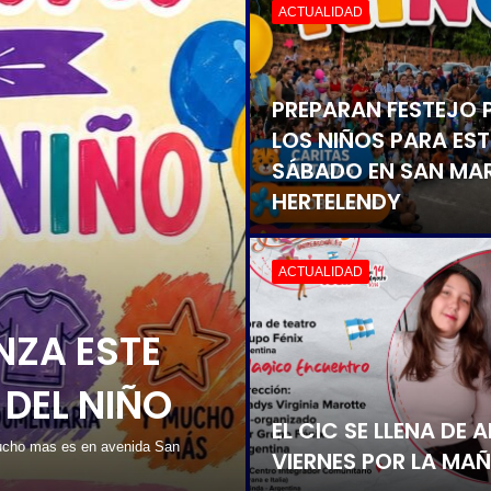
ACTUALIDAD
NIÑOS DISFRUTAN D
OBSERVACIÓN DE AV
CONTACTO CON LA
NATURALEZA
ACTUALIDAD
TOS QUE
CIÓN
EL JEFE DE LA UR3 SE
bajo que está haciendo el área
CON EDILES CLORIN