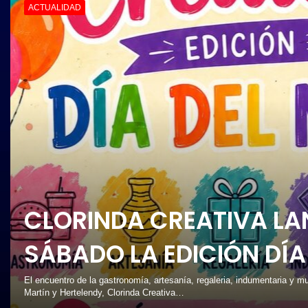
ACTUALIDAD
PREOCUPACIÓN POR MO
CIRCULAN SIN ILUMINA
Hay una muy buena recepción de gran parte de la ciudadanía con el tra
vial…