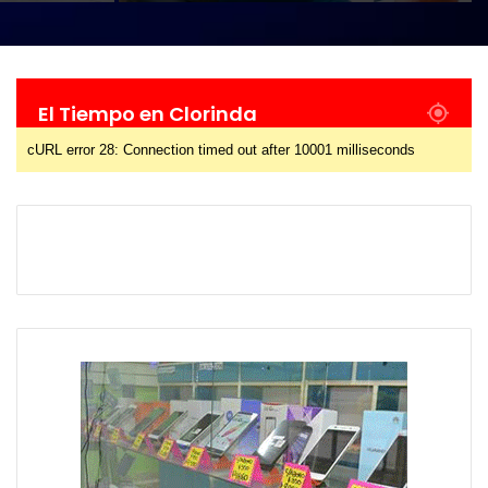
El Tiempo en Clorinda
cURL error 28: Connection timed out after 10001 milliseconds