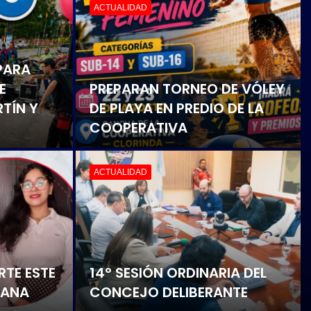
ACTUALIDAD
E
ES Y
EL MINISTRO DE DESARROLLO
HUMANO DE LA PROVINCIA
VISITO CLORINDA
ACTUALIDAD
LANZAN INSCRIPCIONES
PARA COMPETENCIA DE
 REÚNE
PESCA EN COSTAS DEL RÍO
DENSES
PARAGUAY