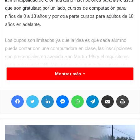
que son gratuitas; por un lado, cursos de computación para
niños de 9 a 13 años y por otra parte cursos para adultos de 18
años en adelante.
Los cupos son limitados ya que la idea es que cada alumno
pueda contar con una computadora en clase, las inscripciones
son presenciales en avenida San Martín 146 y el requisito es
acercarse con el DNI. Vale mencionar que estos cursos son
ideales para principiantes por lo que no es necesario conocer
Mostrar más
detalles básicos del uso de estas herramientas tecnológicas, es
tener intención de aprender. Podes acercarte para las
Facebook
Twitter
LinkedIn
Messenger
WhatsApp
Telegram
Compartir por correo electrónico
Imprimir
inscripciones de lunes a viernes de 8 a 12 y de 15 a 18 hs.