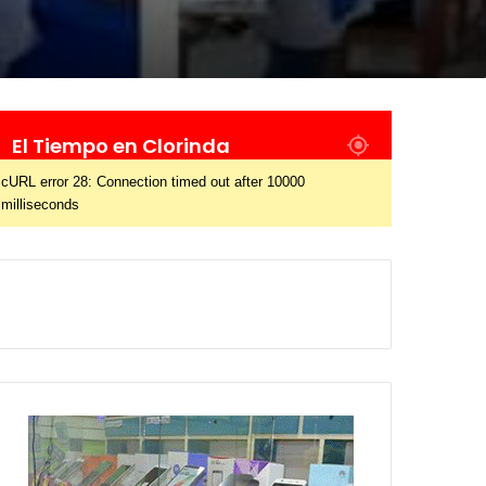
El Tiempo en Clorinda
cURL error 28: Connection timed out after 10000
milliseconds