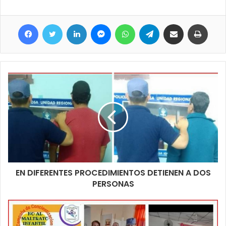
25 de Mayo y Costanera de esta ciudad, donde verifican un
grupo de ocho personas de sexo masculino, todos mayores de
Facebook
Twitter
LinkedIn
Messenger
WhatsApp
Telegram
Compartir por correo electrónico
Imprim
edad, quienes aparentemente se hallaban riñendo entre si y al
notar la presencia policial se tornan agresivos insultando al
personal actuante.
De igual manera se procede a la demora de todos y bajo las
facultades conferidas por la Ley fueron trasladadas a sede
policial a los fines Contravencionales correspondientes.
Estas personas fueron notificadas de la Causa Contravencional
correspondiente y tras verificarse sus antecedentes
recuperaron Libertad.
EN DIFERENTES PROCEDIMIENTOS DETIENEN A DOS
PERSONAS