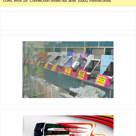
cURL error 28: Connection timed out after 10001 milliseconds