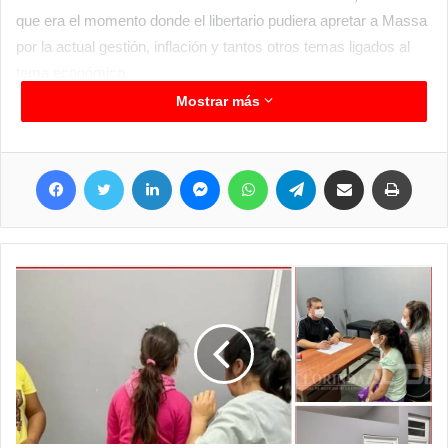
que era el momento donde el libertario pudiera apretar a Massa
por la actual gestión, inflación y tantos otros temas ligados al
tema económico.
Estamos en horas de definición en todo el país, cada uno de los
Mostrar más
equipos políticos están intentando seducir a aquellos que
todavía no han decidido su voto o al menos es lo que dicen
Facebook
Twitter
LinkedIn
Messenger
WhatsApp
Telegram
Compartir por correo electrónico
Imprim
abiertamente, modelos totalmente distintos, esperemos que
aquel que se imponga pueda ir solucionando lo graves
problemas en los que nos encontramos actualmente, y si bien
sabemos que cuando al país le va mal, a Clorinda le va muy
bien en o comercial y hace que la economía local florezca,
también es real que los aumentos, las problemáticas existentes
preocupan y bastante, que a quien le toque estar al frente de
nuestra querida república Argentina este a la altura de lo que
esperamos cada uno de los argentinos e inmigrantes que
habitamos este territorio; que se terminen las tan molestas
grietas y que en cierta manera lo que pasa en Clorinda sirva de