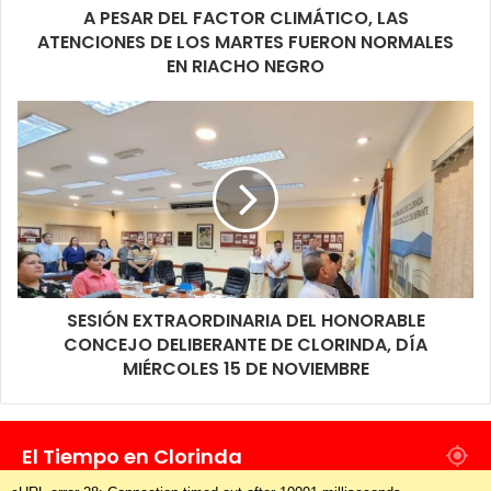
A PESAR DEL FACTOR CLIMÁTICO, LAS
ejemplo que a pesar de la diferencia de partidos se puede
ATENCIONES DE LOS MARTES FUERON NORMALES
consensuar y mirar al objetivo principal que es el pueblo en
EN RIACHO NEGRO
general, aunque así algunos no lo deseen.
SESIÓN EXTRAORDINARIA DEL HONORABLE
CONCEJO DELIBERANTE DE CLORINDA, DÍA
MIÉRCOLES 15 DE NOVIEMBRE
El Tiempo en Clorinda