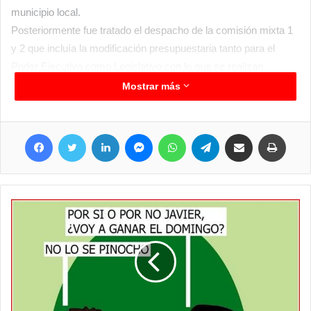
municipio local.
Posteriormente fue tratado el despacho de la comisión mixta 1
y 2 que incluía la modificación presupuestaria tanto para el
Poder Ejecutivo como Legislativo con lo que se realizan
modificaciones de partidas que permitan garantizar que se
Mostrar más
pueda cumplir con los compromisos existentes de aquí y hasta
el 31 de diciembre del corriente, todo esto también fue aprobado
Facebook
Twitter
LinkedIn
Messenger
WhatsApp
Telegram
Compartir por correo electrónico
Imprim
por los ediles que participaron de esta sesión extraordinaria del
Poder Legislativo clorindense en la mañana del miércoles.