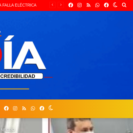
Facebook
Instagram
RSS
Whastapp
Facebook
Switch
Bu
 FALLA ELÉCTRICA
skin
por
Facebook
Instagram
RSS
Whastapp
Facebook
Switch
skin
O NEGRO