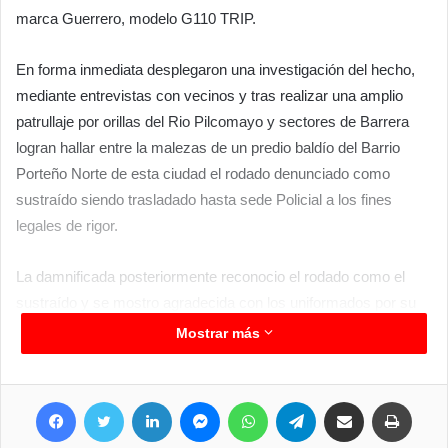
marca Guerrero, modelo G110 TRIP.
En forma inmediata desplegaron una investigación del hecho,
mediante entrevistas con vecinos y tras realizar una amplio
patrullaje por orillas del Rio Pilcomayo y sectores de Barrera
logran hallar entre la malezas de un predio baldío del Barrio
Porteño Norte de esta ciudad el rodado denunciado como
sustraído siendo trasladado hasta sede Policial a los fines
legales de rigor.
La damnificada posteriormente reconocio el rodado como el
sustraído y se mostro agradecida con los uniformados por su
rápido accionar.
Mostrar más
Facebook
Twitter
LinkedIn
Messenger
WhatsApp
Telegram
Compartir por correo electrónico
Imprim