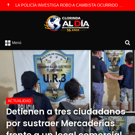
PREOCUPACIÓN POR MOTOS QUE CIRCULAN SIN ILUMINACIÓN
B
Menú
po
ACTUALIDAD
Detienen a tres ciudadanos
por sustraer Mercaderías