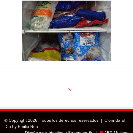
© Copyright
2026, Todos los derechos reservados |
Clorinda al
Día by Emilio Roa
Diseño web, Hosting y Streaming By |
AER Multinet