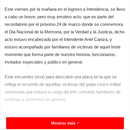
Este viernes por la mañana en el ingreso a Intendencia, se llevo
a cabo un breve, pero muy emotivo acto, que es parte del
recordatorio por el próximo 24 de marzo donde se conmemora
el Dia Nacional de la Memoria, por la Verdad y la Justicia, dicho
acto estuvo encabezado por el Intendente Ariel Caniza, y
estuvo acompañado por familiares de victimas de aquel triste
momento que forma parte de nuestra historia, funcionarios,
invitados especiales y público en general.
Este encuentro sirvió para descubrir una placa en la que se
refleja el recuerdo de aquellas victimas del golpe cívico militar
ceremonia que estuvo a cargo del jefe comunal, familiares de
víctimas y presentes en general.
Juan Carlos Benítez fue quien hizo uso de la palabra para
recordar aquellos momentos muy duros de nuestro país,
Mostrar más
memorias realmente duras con relatos fuertes, pero resaltando