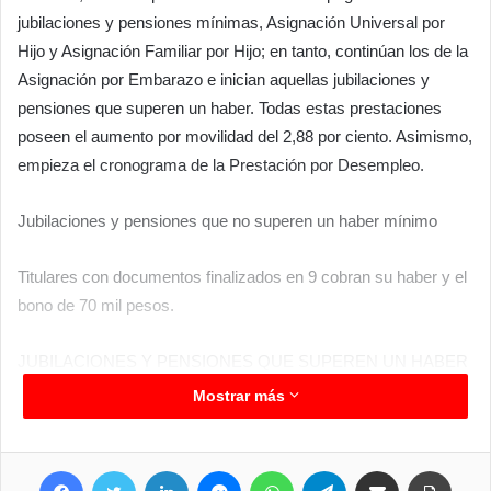
jubilaciones y pensiones mínimas, Asignación Universal por
Hijo y Asignación Familiar por Hijo; en tanto, continúan los de la
Asignación por Embarazo e inician aquellas jubilaciones y
pensiones que superen un haber. Todas estas prestaciones
poseen el aumento por movilidad del 2,88 por ciento. Asimismo,
empieza el cronograma de la Prestación por Desempleo.
Jubilaciones y pensiones que no superen un haber mínimo
Titulares con documentos finalizados en 9 cobran su haber y el
bono de 70 mil pesos.
JUBILACIONES Y PENSIONES QUE SUPEREN UN HABER
MÍNIMO
Mostrar más
Titulares con documentos terminados en 0 y 1 cobran su haber.
Facebook
Twitter
LinkedIn
Messenger
WhatsApp
Telegram
Compartir por correo electrónico
Imprimir