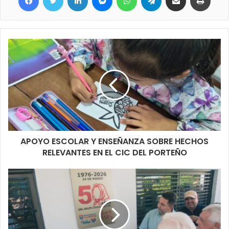
ASIGNACIÓN UNIVERSAL POR HIJO Y ASIGNACIÓN
FAMILIAR POR HIJO
Titulares con documentos concluidos en 9.
ASIGNACIÓN POR EMBARAZO
Titulares con documentos finalizados en 8.
PRESTACIÓN POR DESEMPLEO
APOYO ESCOLAR Y ENSEÑANZA SOBRE HECHOS
Titulares con documentos terminados en 0 y 1.
RELEVANTES EN EL CIC DEL PORTEÑO