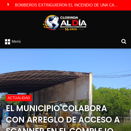
LA POLICÍA INVESTIGA ROBO A CAMBISTA OCURRIDO ESTE JUEVES
B
Menú
p
ACTUALIDAD
EL MUNICIPIO COLABORA
CON ARREGLO DE ACCESO A