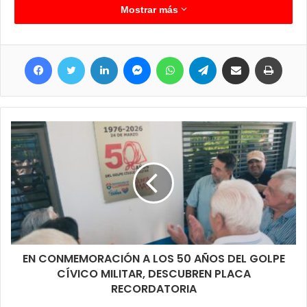
recursos genuinos son utilizados, lo que permitieron que se
Mostrar más
pudiera finalizar la reparación de forma rápida y el lugar vuelva
a estar operativo y avancen las labores habituales del lugar.
Facebook
Twitter
LinkedIn
Messenger
WhatsApp
Telegram
Compartir por correo electrónico
Imprimir
EN CONMEMORACIÓN A LOS 50 AÑOS DEL GOLPE
CÍVICO MILITAR, DESCUBREN PLACA
RECORDATORIA