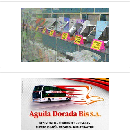
MIXTA 1 Y 2
Siempre con dictamen de comisión, en este caso se derivó a
archivo el expte. 60-C- del año 2024 por haber perdido estado
parlamentario. Además se derivó a archivo previamente
desestimado en todos sus términos el expediente número 24-F-
2025 por improcedente.
Ya en el último expediente de esta comisión se derivó al archivo
del concejo el expte. 111-C-2025.
COMISIONES MIXTA 1 Y 4
De esta comisión surge la aprobación de manera unánime de la
donación efectuada por el Banco Formosa al municipio que