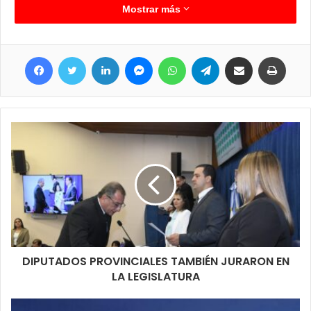
impresión por la forma en que quedo la motocicleta, literalmente
Mostrar más
debajo de la camioneta. Pero tampoco podemos obviar que en
la moto circulaban cuatro personas, entre ellas dos menores.
Facebook
Twitter
LinkedIn
Messenger
WhatsApp
Telegram
Compartir por correo electrónico
Imprimir
DIPUTADOS PROVINCIALES TAMBIÉN JURARON EN
LA LEGISLATURA