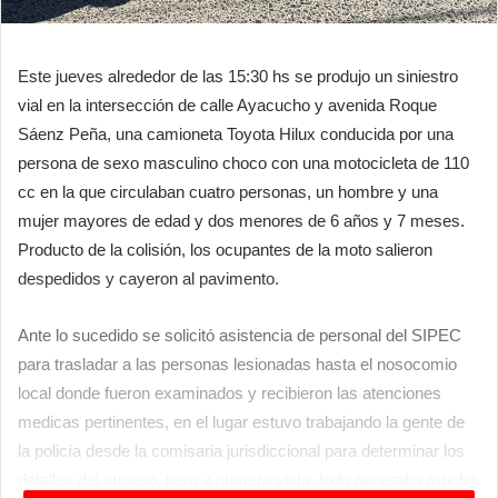
Este jueves alrededor de las 15:30 hs se produjo un siniestro
vial en la intersección de calle Ayacucho y avenida Roque
Sáenz Peña, una camioneta Toyota Hilux conducida por una
persona de sexo masculino choco con una motocicleta de 110
cc en la que circulaban cuatro personas, un hombre y una
mujer mayores de edad y dos menores de 6 años y 7 meses.
Producto de la colisión, los ocupantes de la moto salieron
despedidos y cayeron al pavimento.
Ante lo sucedido se solicitó asistencia de personal del SIPEC
para trasladar a las personas lesionadas hasta el nosocomio
local donde fueron examinados y recibieron las atenciones
medicas pertinentes, en el lugar estuvo trabajando la gente de
la policía desde la comisaria jurisdiccional para determinar los
detalles del suceso, pero a primera vista, todo generaba mucha