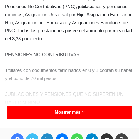
Pensiones No Contributivas (PNC), jubilaciones y pensiones
mínimas, Asignación Universal por Hijo, Asignación Familiar por
Hijo, Asignación por Embarazo y Asignaciones Familiares de
PNC. Todas las prestaciones poseen el aumento por movilidad
del 3,38 por ciento.
PENSIONES NO CONTRIBUTIVAS
Titulares con documentos terminados en 0 y 1 cobran su haber
y el bono de 70 mil pesos.
JUBILACIONES Y PENSIONES QUE NO SUPEREN UN
HABER MÍNIMO
Mostrar más
Titulares con documentos finalizados en 0 cobran su haber y el
bono de 70 mil pesos.
Facebook
Twitter
LinkedIn
Messenger
WhatsApp
Telegram
Compartir por correo electrónico
Imprimir