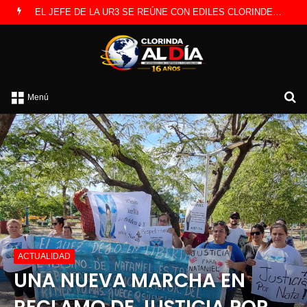
EL JEFE DE LA UR3 SE REÚNE CON EDILES CLORINDENSES
B
Menú
p
ACTUALIDAD
UNA NUEVA MARCHA EN