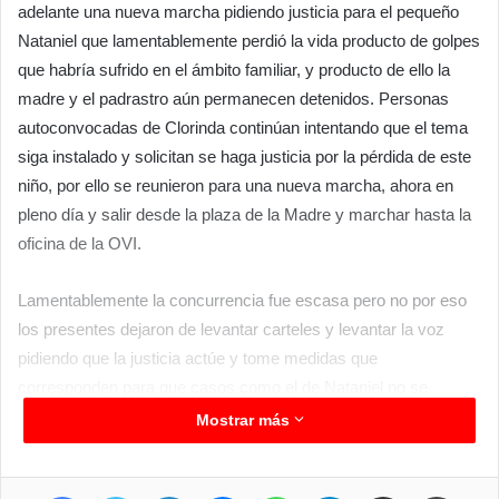
adelante una nueva marcha pidiendo justicia para el pequeño
Nataniel que lamentablemente perdió la vida producto de golpes
que habría sufrido en el ámbito familiar, y producto de ello la
madre y el padrastro aún permanecen detenidos. Personas
autoconvocadas de Clorinda continúan intentando que el tema
siga instalado y solicitan se haga justicia por la pérdida de este
niño, por ello se reunieron para una nueva marcha, ahora en
pleno día y salir desde la plaza de la Madre y marchar hasta la
oficina de la OVI.
Lamentablemente la concurrencia fue escasa pero no por eso
los presentes dejaron de levantar carteles y levantar la voz
pidiendo que la justicia actúe y tome medidas que
corresponden para que casos como el de Nataniel no se
vuelvan a repetir, aunque tristemente si existen muchos casos
Mostrar más
de este tipo.
Facebook
Twitter
LinkedIn
Messenger
WhatsApp
Telegram
Compartir por correo electrónico
Imprimir