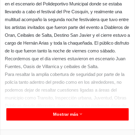
en el escenario del Polideportivo Municipal donde se estaba
llevando a cabo el festival del Pre Cosquín, y realmente una
multitud acompaño la segunda noche festivalera que tuvo entre
los artistas invitados que fueron parte del evento a Diableros de
Oran, Ceibales de Salta, Destino San Javier y el cierre estuvo a
cargo de Hernán Arias y toda la chaqueñada. El público disfruto
de lo que fueron tanto la noche de viernes como sábado.
Recordemos que el día viernes estuvieron en escenario Juan
Fuentes, Oasis de Villarrica y ceibales de Salta.
Para resaltar la amplia cobertura de seguridad por parte de la
policía tanto adentro del predio como en los alrededores, no
podemos dejar de resaltar cuestiones ligadas a áreas del
municipio como Transito, Inspección urbana, Juventud, Obras
Públicas desde diferentes direcciones, y no podemos dejar de
destacar el trabajo de la Dirección de Cultura que coordino todo
Mostrar más
el evento.
Facebook
Twitter
LinkedIn
Messenger
WhatsApp
Telegram
Compartir por correo electrónico
Imprim