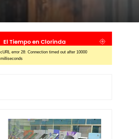
El Tiempo en Clorinda
cURL error 28: Connection timed out after 10000
milliseconds