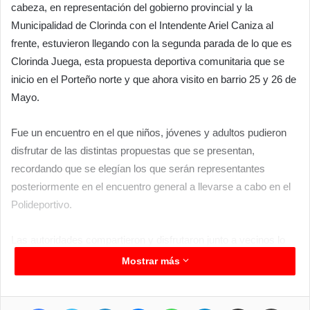
cabeza, en representación del gobierno provincial y la
Municipalidad de Clorinda con el Intendente Ariel Caniza al
frente, estuvieron llegando con la segunda parada de lo que es
Clorinda Juega, esta propuesta deportiva comunitaria que se
inicio en el Porteño norte y que ahora visito en barrio 25 y 26 de
Mayo.
Fue un encuentro en el que niños, jóvenes y adultos pudieron
disfrutar de las distintas propuestas que se presentan,
recordando que se elegían los que serán representantes
posteriormente en el encuentro general a llevarse a cabo en el
Polideportivo.
Las autoridades compartieron y disfrutaron junto a vecinos lo
que fue un nuevo encuentro que llega para permitir que los
Mostrar más
vecinos de sectores mas alejados de la ciudad tengan estas
alternativas para hacer actividad física dentro de un contexto
Facebook
Twitter
LinkedIn
Messenger
WhatsApp
Telegram
Compartir por correo electrónico
Imprimir