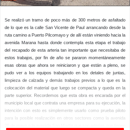
Se realizó un tramo de poco más de 300 metros de asfaltado
de lo que es la calle San Vicente de Paul arrancando desde la
ruta camino a Puerto Pilcomayo y de allí están viniendo hacia la
avenida Marana hasta donde contempla esta etapa el trabajo
del recapado de esta arteria tan importante que necesitaba de
estos trabajos, por fin de año se pararon momentáneamente
esas obras que ahora se reiniciaron y que están a pleno, se
pudo ver a los equipos trabajando en los detales de juntas,
limpieza de calzada y demás trabajos previos a lo que es la
colocación del material que luego se compacta y queda en la
parte superior. Recordemos que esta obra es encarada por el
municipio local que contrata una empresa para su ejecución, la
intención con esto es simplemente usarlo como prueba piloto
para la posible realización en otros sectores como la avenida
25 de mayo o la avenida San Martín que son arterias que tienen