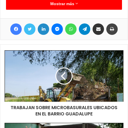
muchos años y su pavimento está dañado por las diferentes
Mostrar más
cuestiones climáticas que les toco afrontar.
Facebook
Twitter
LinkedIn
Messenger
WhatsApp
Telegram
Compartir por correo electrónico
Imprimir
TRABAJAN SOBRE MICROBASURALES UBICADOS
EN EL BARRIO GUADALUPE
En el caso particular de la San Vicente de Paul se está