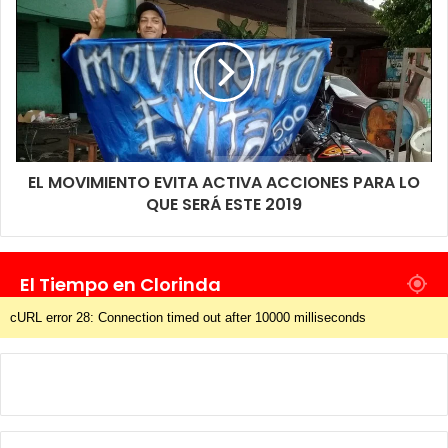
trabajando en ese tramo ya que es donde peor se encontraba al
punto de que existe un sector en donde se hicieron bacheos
pero tampoco fueron positivos y esta puede ser una solución
definitiva a ese tramo al que hacemos mención, mientras tanto
y de manera correcta se trabaja sobre lo que será ese
recapado que tiene aproximadamente unos 5 cm de espesor
según se pudo ver en la primera parte que ya está concluida y
EL MOVIMIENTO EVITA ACTIVA ACCIONES PARA LO
que se utiliza al bajar de ruta 11, en una de las ultimas charlas
QUE SERÁ ESTE 2019
con funcionarios del área de obras públicas estos señalaban
que están muy conformes con este trabajo y que será tenido
muy en cuenta para otros puntos.
El Tiempo en Clorinda
cURL error 28: Connection timed out after 10000 milliseconds