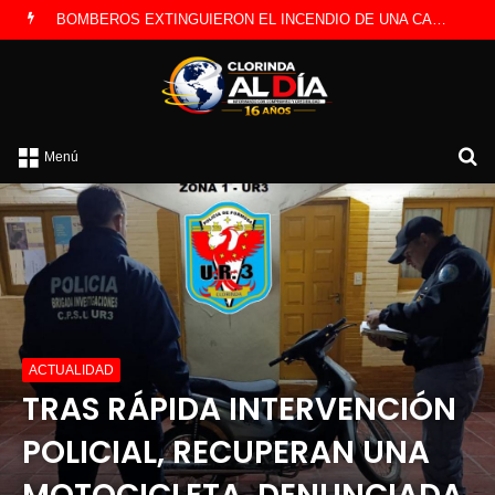
LA POLICÍA INVESTIGA ROBO A CAMBISTA OCURRIDO ESTE JUEVES
B
Menú
p
ACTUALIDAD
TRAS RÁPIDA INTERVENCIÓN
POLICIAL, RECUPERAN UNA