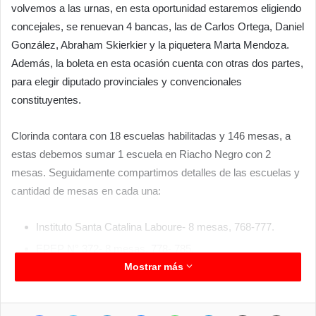
volvemos a las urnas, en esta oportunidad estaremos eligiendo
concejales, se renuevan 4 bancas, las de Carlos Ortega, Daniel
González, Abraham Skierkier y la piquetera Marta Mendoza.
Además, la boleta en esta ocasión cuenta con otras dos partes,
para elegir diputado provinciales y convencionales
constituyentes.
Clorinda contara con 18 escuelas habilitadas y 146 mesas, a
estas debemos sumar 1 escuela en Riacho Negro con 2
mesas. Seguidamente compartimos detalles de las escuelas y
cantidad de mesas en cada una:
Instituto Santa Catalina Laboure- 8 mesas, 768-777.
EPEP N° 372- 8 mesas, 778- 785.
Mostrar más
EPES N°49- 8 mesas, 786- 793.
EPEP N° 454- 8 mesas, 794- 801.
Frontera 17- 8 mesas, 802-809.
Facebook
Twitter
LinkedIn
Messenger
WhatsApp
Telegram
Compartir por correo electrónico
Imprimir