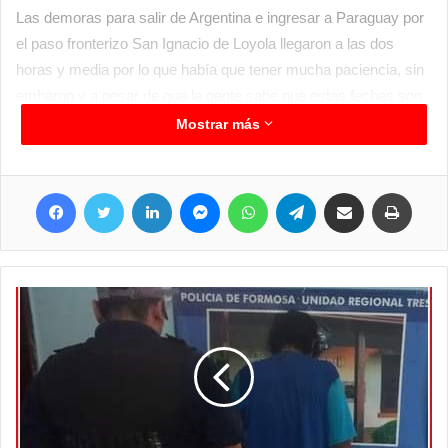
Las demoras para salir de Argentina e ingresar a Paraguay por
el paso fronterizo San Ignacio de Loyola llegaron a las dos
horas y media por lo que había que tener mucha paciencia, sin
embargo y a pesar de que la gente sabe que estas fechas son
así, de igual forma viajan y soportan las demoras y mal humor
Mostrar más
de muchos. Este lunes desde el mediodía en adelante se
espera que toda esa gran cantidad de personas que salieron en
Facebook
Twitter
LinkedIn
Messenger
WhatsApp
Telegram
Compartir por correo electrónico
Imprim
vehículos particulares encaren el operativo regreso. En
averiguaciones, durante el día domingo el movimiento fue
normal y casi sin demoras para entrar a la Argentina por el paso
que une a Puerto Falcón con Clorinda.