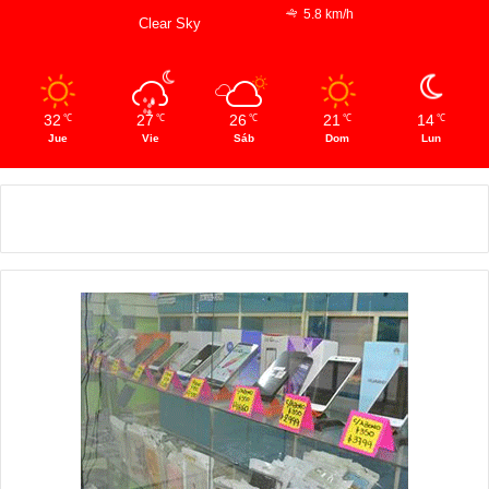
5.8 km/h
Clear Sky
32
27
26
21
14
℃
℃
℃
℃
℃
Jue
Vie
Sáb
Dom
Lun