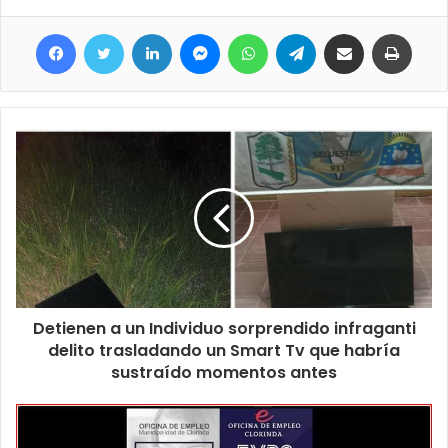
alojada en celdas de la Unidad Penitenciaria femenina, a
Facebook
Twitter
LinkedIn
Messenger
WhatsApp
Telegram
Compartir por correo electrónico
Imprim
disposición del Juzgado en turno.
Detienen a un Individuo sorprendido infraganti
delito trasladando un Smart Tv que habría
sustraído momentos antes