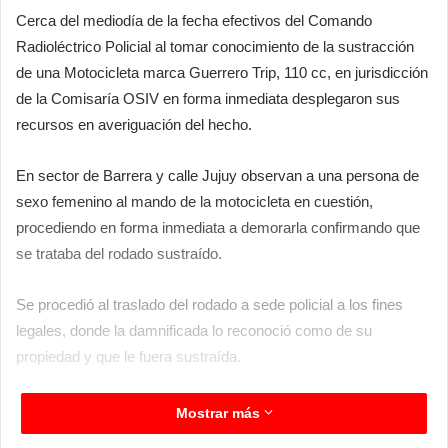
Cerca del mediodía de la fecha efectivos del Comando
Radioléctrico Policial al tomar conocimiento de la sustracción
de una Motocicleta marca Guerrero Trip, 110 cc, en jurisdicción
de la Comisaría OSIV en forma inmediata desplegaron sus
recursos en averiguación del hecho.
En sector de Barrera y calle Jujuy observan a una persona de
sexo femenino al mando de la motocicleta en cuestión,
procediendo en forma inmediata a demorarla confirmando que
se trataba del rodado sustraído.
Se procedió al traslado del rodado a sede policial a los fines
legales, donde la damnificada lo reconoció como de su
propiedad y que le fuera sustraída.
En tanto la detenida, de 32 años, domiciliada en el Barrio
Mostrar más
Nazareno de esta ciudad, fue notificada de la causa, siendo