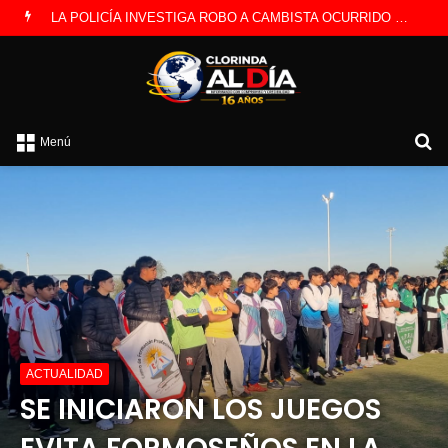
PREOCUPACIÓN POR MOTOS QUE CIRCULAN SIN ILUMINACIÓN
B
Menú
p
ACTUALIDAD
SE INICIARON LOS JUEGOS