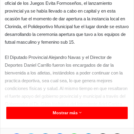
oficial de los Juegos Evita Formoseños, el lanzamiento
provincial ya se había llevado a cabo en capital y en esta
ocasión fue el momento de dar apertura a la instancia local en
Clorinda, el Polideportivo Municipal fue el lugar donde se estuvo
desarrollando la ceremonia apertura que tuvo a los equipos de
futsal masculino y femenino sub 15.
El Diputado Provincial Alejandro Navas y el Director de
Deportes Daniel Carrillo fueron los encargados de dar la
bienvenida a los atletas, instándolos a poder continuar con la
practica deportiva, sea cual sea, lo que genera mejores
condiciones físicas y salud. Al mismo tiempo en que resaltaron
el fuerte apoyo del gobierno provincial y municipal a través del
Gobernador el Dr. Gildo Insfrán y del Intendente Ariel Caniza
para fomentar el deporte.
Mostrar más
Facebook
Twitter
LinkedIn
Messenger
WhatsApp
Telegram
Compartir por correo electrónico
Imprimir