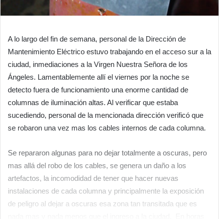
A lo largo del fin de semana, personal de la Dirección de
Mantenimiento Eléctrico estuvo trabajando en el acceso sur a la
ciudad, inmediaciones a la Virgen Nuestra Señora de los
Ángeles. Lamentablemente allí el viernes por la noche se
detecto fuera de funcionamiento una enorme cantidad de
columnas de iluminación altas. Al verificar que estaba
sucediendo, personal de la mencionada dirección verificó que
se robaron una vez mas los cables internos de cada columna.
Se repararon algunas para no dejar totalmente a oscuras, pero
mas allá del robo de los cables, se genera un daño a los
artefactos, la incomodidad de tener que hacer nuevas
instalaciones de cada columna y principalmente la exposición
de peligro al dejar a oscuras esa zona tan transitada que es
nada mas y nada menos que el ingreso a la ciudad. En horas