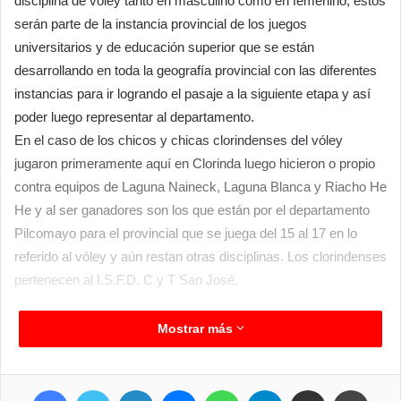
disciplina de vóley tanto en masculino como en femenino, estos
serán parte de la instancia provincial de los juegos
universitarios y de educación superior que se están
desarrollando en toda la geografía provincial con las diferentes
instancias para ir logrando el pasaje a la siguiente etapa y así
poder luego representar al departamento.
En el caso de los chicos y chicas clorindenses del vóley
jugaron primeramente aquí en Clorinda luego hicieron o propio
contra equipos de Laguna Naineck, Laguna Blanca y Riacho He
He y al ser ganadores son los que están por el departamento
Pilcomayo para el provincial que se juega del 15 al 17 en lo
referido al vóley y aún restan otras disciplinas. Los clorindenses
pertenecen al I.S.F.D. C y T San José.
Mostrar más
Facebook
Twitter
LinkedIn
Messenger
WhatsApp
Telegram
Compartir por correo electrónico
Imprim