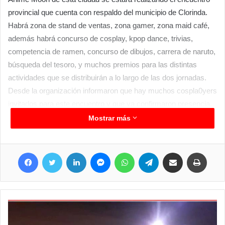
provincial que cuenta con respaldo del municipio de Clorinda.
Habrá zona de stand de ventas, zona gamer, zona maid café,
además habrá concurso de cosplay, kpop dance, trivias,
competencia de ramen, concurso de dibujos, carrera de naruto,
búsqueda del tesoro, y muchos premios para las distintas
actividades que se distribuirán a lo largo de las dos jornadas.
Desde la organización informaron que hay muchos cospla0yers
invitados para este encuentro y que ya confirmaron presencia,
sabiendo que en Clorinda existe un apoyo muy importante y
Mostrar más
que es llena de satisfacción a los aficionados a este tipo de
encuentros que reiteramos se realizara en dos jornadas,
Facebook
Twitter
LinkedIn
Messenger
WhatsApp
Telegram
Compartir por correo electrónico
Imprim
sábado y domingo con detalles totalmente diferentes en cada
jornada por lo que es más que interesante ser parte en los dos
días, desde las 15 y hasta alrededor de las 23 hs.