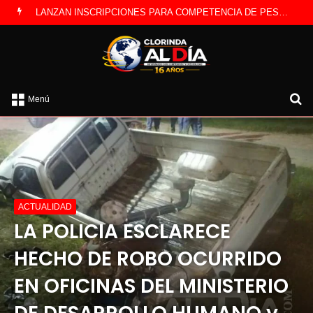
CLORINDA CREATIVA LANZA ESTE SÁBADO LA EDICIÓN DÍA DEL NIÑO
B
Menú
po
ACTUALIDAD
LA POLICIA ESCLARECE
HECHO DE ROBO OCURRIDO
EN OFICINAS DEL MINISTERIO