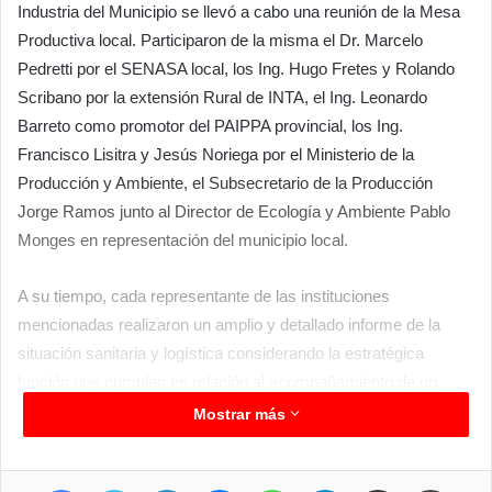
Industria del Municipio se llevó a cabo una reunión de la Mesa
Productiva local. Participaron de la misma el Dr. Marcelo
Pedretti por el SENASA local, los Ing. Hugo Fretes y Rolando
Scribano por la extensión Rural de INTA, el Ing. Leonardo
Barreto como promotor del PAIPPA provincial, los Ing.
Francisco Lisitra y Jesús Noriega por el Ministerio de la
Producción y Ambiente, el Subsecretario de la Producción
Jorge Ramos junto al Director de Ecología y Ambiente Pablo
Monges en representación del municipio local.
A su tiempo, cada representante de las instituciones
mencionadas realizaron un amplio y detallado informe de la
situación sanitaria y logística considerando la estratégica
función que cumplen en relación al acompañamiento de un
amplio sector agrícola/ganadero a través de los distintos
Mostrar más
programas ejecutados desde sus instituciones y agencias de
extensión rural.
Facebook
Twitter
LinkedIn
Messenger
WhatsApp
Telegram
Compartir por correo electrónico
Imprimir