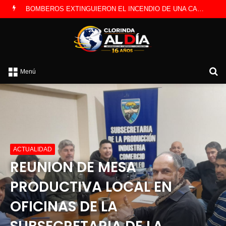
B
Menú
p
ACTUALIDAD
REUNION DE MESA
PRODUCTIVA LOCAL EN
OFICINAS DE LA