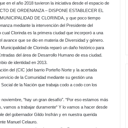
 en el año 2018 tuvieron la iniciativa desde el espacio de
PROYECTO DE ORDENANZA – DISPONE ESTABLECER EL
UNICIPALIDAD DE CLORINDA, y que poco tiempo
nanza mediante la intervención del Presidente del
o cual Clorinda es la primera ciudad que incorporó a una
del avance que se dio en materia de Diversidad y género.
 Municipalidad de Clorinda reparó un daño histórico para
Entradas del área de Desarrollo Humano de esa ciudad.
bio de identidad en 2013.
ción del (CIC )del barrio Porteño Norte y la acertada
 servicio de la Comunidad mediante su gestión una
lo Social de la Nación que trabaja codo a codo con los
de noviembre, “hay un gran desafío”. “Por eso estamos más
as, vamos a trabajar duramente“ Y lo vamos a hacer desde
le del gobernador Gildo Insfrán y en nuestra querida
nte Manuel Celauro.