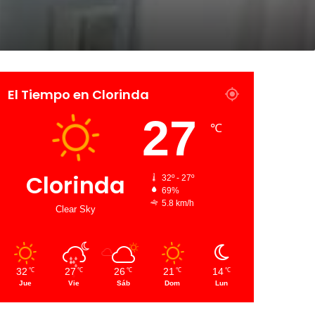
El Tiempo en Clorinda
27
℃
Clorinda
32º - 27º
69%
5.8 km/h
Clear Sky
32
27
26
21
14
℃
℃
℃
℃
℃
Jue
Vie
Sáb
Dom
Lun