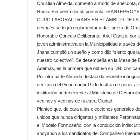
Christian Almeida, comentó a modo de anécdota, que
Nuevo Encuentro local, presentar el ANTE
CUPO LABORAL TRANS EN EL ÁMBITO DE LA M
después se logró reglamentar y dar fuerza de Orde
Honorable Concejo Deliberante, Ariel Caniza, por l
joven administrativa en la Municipalidad a través 
Jhana cumplió un sueño y como dijo “siento que la
nuestro colectivo”. Se desempeña en la Mesa de 
Además, es la primera que obtuvo su DNI con cam
Por otra parte Almeida destacó la reciente inaugura
decisión del Gobernador Gildo Insfrán de poner al
institución perteneciente al Ministerio de Desarrol
vecinos y vecinas de nuestra Ciudad.
Planteó que, de cara a las elecciones generales 
unidos que nunca dirigentes y militantes Peronist
el Modelo Formoseño, con la conducción indiscutib
apoyando a los candidatos del Compañero Intende