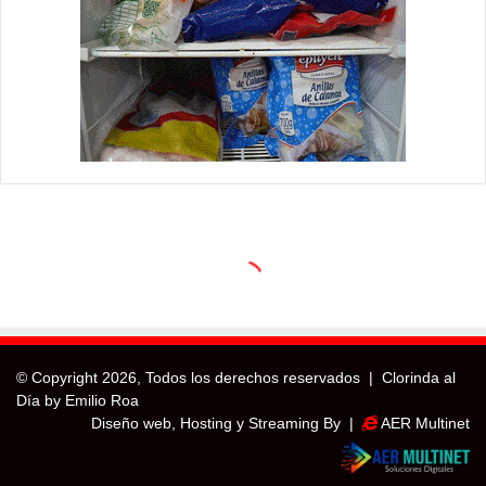
© Copyright
2026, Todos los derechos reservados |
Clorinda al
Día by Emilio Roa
Diseño web, Hosting y Streaming By |
AER Multinet