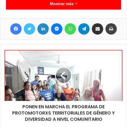
personas mayores de 18 años que aun por diferentes motivos,
Mostrar más
no cuentan con la aplicación de la primera dosis, esas
personas también son convocados a acercarse y recibir su
Facebook
Twitter
LinkedIn
Messenger
WhatsApp
Telegram
Compartir por correo electrónico
Imprim
dosis. Aun no se informo el horario y lugares de vacunación
pero lo importante es estar atentos a las próximas novedades
que surjan e ir preparándose para el día martes y así recibir la
vacuna que nos esta llevando a regresar a la normalidad y
contar con un porcentaje importante de inmunización contra el
coronavirus.
PONEN EN MARCHA EL PROGRAMA DE
PROTOMOTORXS TERRITORIALES DE GÉNERO Y
DIVERSIDAD A NIVEL COMUNITARIO