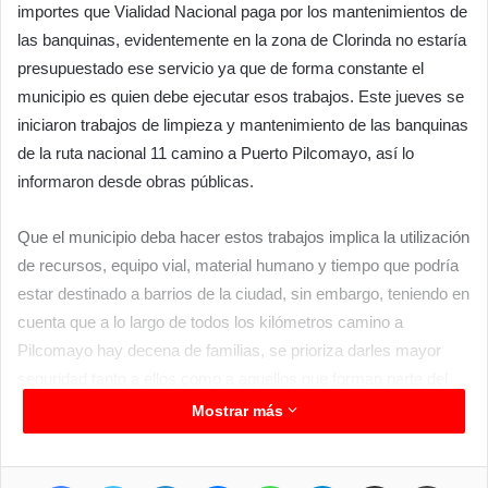
importes que Vialidad Nacional paga por los mantenimientos de
las banquinas, evidentemente en la zona de Clorinda no estaría
presupuestado ese servicio ya que de forma constante el
municipio es quien debe ejecutar esos trabajos. Este jueves se
iniciaron trabajos de limpieza y mantenimiento de las banquinas
de la ruta nacional 11 camino a Puerto Pilcomayo, así lo
informaron desde obras públicas.
Que el municipio deba hacer estos trabajos implica la utilización
de recursos, equipo vial, material humano y tiempo que podría
estar destinado a barrios de la ciudad, sin embargo, teniendo en
cuenta que a lo largo de todos los kilómetros camino a
Pilcomayo hay decena de familias, se prioriza darles mayor
seguridad tanto a ellos como a aquellos que forman parte del
transito internacional.
Mostrar más
Facebook
Twitter
LinkedIn
Messenger
WhatsApp
Telegram
Compartir por correo electrónico
Imprimir