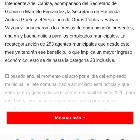
Intendente Ariel Caniza, acompañado del Secretario de
Gobierno Marcelo Fernández, la Secretaria de Hacienda
Andrea Gaete y el Secretario de Obras Publicas Fabian
Vázquez, anunciaron a los medios de comunicación presentes,
una muy buena noticia para los empleados municipales. La
recategorización de 293 agentes municipales que desde este
mes ya tendrán ese beneficio, lo que implica un mayor ingreso
económico, esto se da hasta la categoría 23 inclusive.
El pasado año, al momento del acto por el día del empleado
municipal, el jefe comunal había anunciado esta noticia y que
entraría en vigencia desde el primer día hábil de este 2026, para
muchos tal vez pasó desapercibido, pero para aquellos
empleados que son beneficiados es muy importante, y llega
para aquellos empleados de 10 o mas años en la comuna. Esto
Mostrar más
llega para el ejecutivo como para el legislativo, expresó Caniza.
Facebook
Twitter
LinkedIn
Messenger
WhatsApp
Telegram
Compartir por correo electrónico
Imprimir