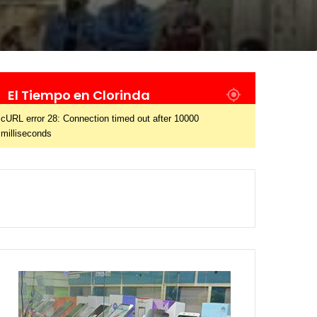
El Tiempo en Clorinda
cURL error 28: Connection timed out after 10000
milliseconds