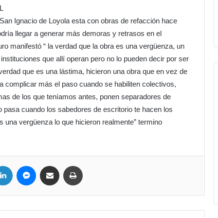
L
zo San Ignacio de Loyola esta con obras de refacción hace
odría llegar a generar más demoras y retrasos en el
ro manifestó “ la verdad que la obra es una vergüenza, un
 instituciones que allí operan pero no lo pueden decir por ser
verdad que es una lástima, hicieron una obra que en vez de
e va complicar más el paso cuando se habiliten colectivos,
as de los que teníamos antes, ponen separadores de
pasa cuando los sabedores de escritorio te hacen los
es una vergüenza lo que hicieron realmente” termino
ter
LinkedIn
Messenger
Compartir por correo electrónico
Imprimir