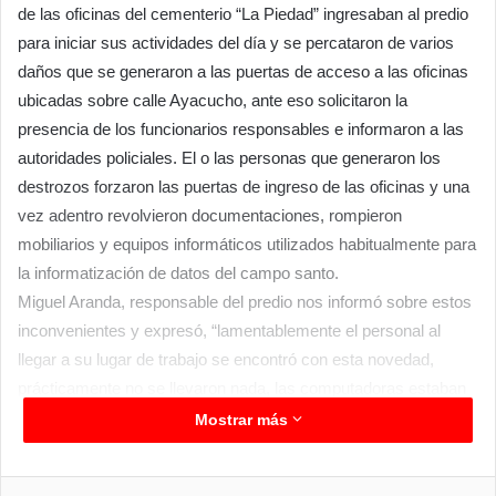
de las oficinas del cementerio “La Piedad” ingresaban al predio
para iniciar sus actividades del día y se percataron de varios
daños que se generaron a las puertas de acceso a las oficinas
ubicadas sobre calle Ayacucho, ante eso solicitaron la
presencia de los funcionarios responsables e informaron a las
autoridades policiales. El o las personas que generaron los
destrozos forzaron las puertas de ingreso de las oficinas y una
vez adentro revolvieron documentaciones, rompieron
mobiliarios y equipos informáticos utilizados habitualmente para
la informatización de datos del campo santo.
Miguel Aranda, responsable del predio nos informó sobre estos
inconvenientes y expresó, “lamentablemente el personal al
llegar a su lugar de trabajo se encontró con esta novedad,
prácticamente no se llevaron nada, las computadoras estaban
pero fueron dañadas, los monitores rotos y un viejo televisor
Mostrar más
que tenemos también lo rompieron, por otra parte las
documentaciones se revolvieron en su totalidad y si notamos
Facebook
Twitter
LinkedIn
Messenger
WhatsApp
Telegram
Compartir por correo electrónico
Imprim