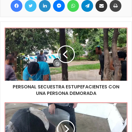
que se llevaron unos termos, y una cruz de broce, pero
después no se llevaron otras cosas”.
Ante lo sucedido se hicieron presentes autoridades policiales
para labrar las actas pertinentes y a partir de eso avanzar con
una posible investigación para intentar dar con el o los autores
de este hecho que evidentemente no apuntaba a lo delictivo,
sino que más bien fue hecho con la intención de causar daños
y destrozos a los bienes municipales, no descartan que
personas bajo algún efecto de sustancias sean las implicadas,
aunque todo es materia de investigación.
PERSONAL SECUESTRA ESTUPEFACIENTES CON
UNA PERSONA DEMORADA