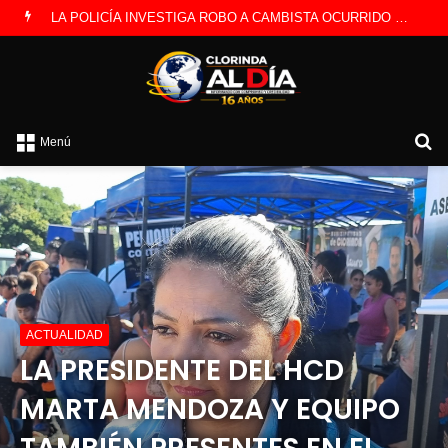
LA POLICÍA INVESTIGA ROBO A CAMBISTA OCURRIDO ESTE JUEVES
B
Menú
p
ACTUALIDAD
LA PRESIDENTE DEL HCD
MARTA MENDOZA Y EQUIPO