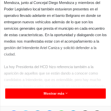
Mendoza, junto al Concejal Diego Mendoza y miembros del
Poder Legislativo local también estuvieron presentes en el
operativo llevado adelante en el barrio Belgrano en donde se
entregaron nuevos vehículos además de lo que son los
servicios generales que presta el municipio en cada encuentro
de estas características. En la oportunidad y dialogando con los
medios nos manifestaba estar con el acompañamiento a la
gestión del Intendente Ariel Caniza y solicitó defender a la
ciudad.
La hoy Presidenta del HCD hizo referencia también a la
aparición de aquellos que se están dando a conocer como
candidatos a Intendente, que es entendible, pero hay mucho
oportunista dando vuelta, por eso solicitó seguir acompañando
la transformación que inicio Manuel Celauro y hoy la continua
Mostrar más
Ariel Caniza, “defendamos a Clorinda, tenemos que darle el
voto de confianza al compañero Ariel Caniza, para seguir con la
Facebook
Twitter
LinkedIn
Messenger
WhatsApp
Telegram
Compartir por correo electrónico
Imprimir