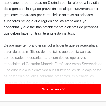
atenciones programadas en Clorinda con lo referido a la visita
de la gente de la caja de previsión social que nuevamente por
gestiones encaradas por el municipio ante las autoridades
superiores se logra que lleguen con las atenciones ya
conocidas y que facilitan notablemente a cientos de personas
que deben hacer un tramite ante esta institución.
Desde muy temprano era mucha la gente que se acercaba al
salón de usos múltiples del municipio que cuenta con las
comodidades necesarias para este tipo de operativos
especiales, el Contador Marcelo Fernández como Secretario de
Gobierno le dio la bienvenida a los funcionarios de la caja como
así también a aquellas personas presentes, explicando los
alcances de estas atenciones y los beneficios que se logran
con la presencia de ellos aquí en Clorinda.
Mostrar más
Finalizada la jornada se comunicó que fueron 423 personas las
Facebook
Twitter
LinkedIn
Messenger
WhatsApp
Telegram
Compartir por correo electrónico
Imprimir