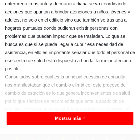
enfermería constante y de manera diaria se va coordinando
acciones que apuntan a brindar atenciones a niños, jóvenes y
adultos, no solo en el edificio sino que también se traslada a
hogares puntuales donde pudieran existir personas con
problemas que puedan impedir que se trasladen. Lo que se
busca es que si se pueda llegar a cubrir esa necesidad de
asistencia, en ello es importante señalar que todo el personal de
ese centro de salud está dispuesto a brindar la mejor atención
posible.
Consultados sobre cuál es la principal cuestión de consulta,
nos manifestaban que el cambio climático, este proceso de
cambio de estación es lo que genera inconvenientes de salud
por lo que siempre se recomienda que ante la aparición de
posibles síntomas gripales se busque asistencia de parte del
médico o persona de salud y de acuerdo a los síntomas que se
Mostrar más
presentan también se puede proceder a la realización de
hisopados para descartar cualquier duda con respecto al covid-
Facebook
Twitter
LinkedIn
Messenger
WhatsApp
Telegram
Compartir por correo electrónico
Imprim