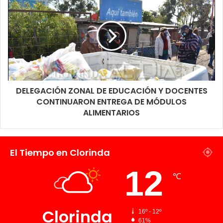
disponibilidad lo que se realizara es comprar la producción de
los pequeños productores del barrio Porteño norte y Sur y que
eso llegue nuevamente a sus vecinos.
DELEGACIÓN ZONAL DE EDUCACIÓN Y DOCENTES
CONTINUARON ENTREGA DE MÓDULOS
ALIMENTARIOS
El Tiempo en Clorinda
12
℃
Clorinda
16º - 12º
61%