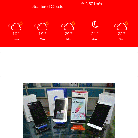
3.57 km/h
Scattered Clouds
16
19
29
21
22
℃
℃
℃
℃
℃
Lun
Mar
Mié
Jue
Vie