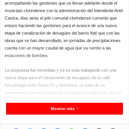
acompañando las gestiones que se llevan adelante desde el
municipio clorindense con la administración del Intendente Ariel
Caniza, días atrás el jefe comunal clorindense comento que
estuvo haciendo las gestiones para el avance de una nueva
etapa de canalización de desagües del barrio Itatí que con las
obras que se han desarrollado, en jornadas de precipitaciones
cuenta con un mayor caudal de agua que va rumbo a las
estaciones de bombeo.
La respuesta fue inmediata y ya se esta trabajando con una
nueva etapa para el cerramiento de desagües de la calle
Azcuénaga entre Santa Fe y Mendoza, se trata de un
cerramiento con estructuras de hormigón pre fabricado que se
van ensamblando y que se hacen con la medición de niveles
pertinentes; además cada cierto tramo se cuenta con registros
Mostrar más
para futuras limpieza o tareas de mantenimiento.
Facebook
Twitter
LinkedIn
Messenger
WhatsApp
Telegram
Compartir por correo electrónico
Imprimir