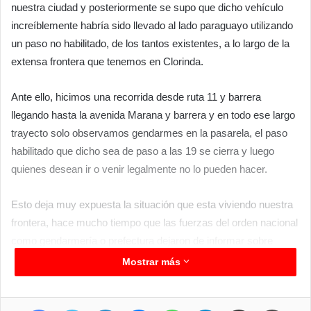
nuestra ciudad y posteriormente se supo que dicho vehículo
increíblemente habría sido llevado al lado paraguayo utilizando
un paso no habilitado, de los tantos existentes, a lo largo de la
extensa frontera que tenemos en Clorinda.
Ante ello, hicimos una recorrida desde ruta 11 y barrera
llegando hasta la avenida Marana y barrera y en todo ese largo
trayecto solo observamos gendarmes en la pasarela, el paso
habilitado que dicho sea de paso a las 19 se cierra y luego
quienes desean ir o venir legalmente no lo pueden hacer.
Esto deja muy expuesta la situación que esta viviendo nuestra
frontera, hace mucho tiempo que las fuerzas del orden nacional
como gendarmería o prefectura dejaron de informar sobre
como se mueven, sobre procedimientos y demás, y si uno
Mostrar más
desea información debe remitirse a nación. Mientras aquí, en
este rincón de la patria, pasa de todo y nadie de quienes deben
Facebook
Twitter
LinkedIn
Messenger
WhatsApp
Telegram
Compartir por correo electrónico
Imprimir