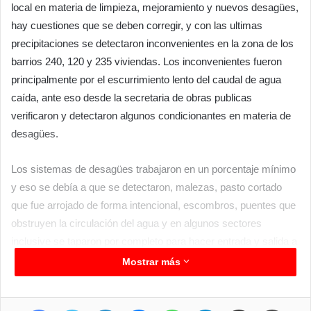
local en materia de limpieza, mejoramiento y nuevos desagües,
hay cuestiones que se deben corregir, y con las ultimas
precipitaciones se detectaron inconvenientes en la zona de los
barrios 240, 120 y 235 viviendas. Los inconvenientes fueron
principalmente por el escurrimiento lento del caudal de agua
caída, ante eso desde la secretaria de obras publicas
verificaron y detectaron algunos condicionantes en materia de
desagües.
Los sistemas de desagües trabajaron en un porcentaje mínimo
y eso se debía a que se detectaron, malezas, pasto cortado
que fue arrojado de forma intencional, escombros, puentes que
obstruyen la circulación del agua y en algunos sectores
inclusive se taparon por completo para hacer entrada y salida a
los hogares.
Mostrar más
Ante tal situación, este sábado por la mañana se desplegaron
Facebook
Twitter
LinkedIn
Messenger
WhatsApp
Telegram
Compartir por correo electrónico
Imprimir