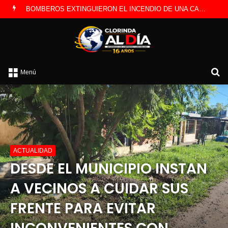
LA POLICÍA INVESTIGA ROBO A CAMBISTA OCURRIDO ESTE JUEVES
B
Menú
p
ACTUALIDAD
DESDE EL MUNICIPIO INSTAN
A VECINOS A CUIDAR SUS
FRENTE PARA EVITAR