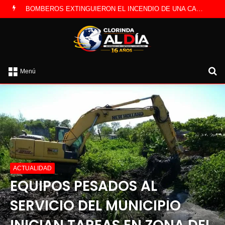
LA POLICÍA INVESTIGA ROBO A CAMBISTA OCURRIDO ESTE JUEVES
B
Menú
po
ACTUALIDAD
EQUIPOS PESADOS AL
SERVICIO DEL MUNICIPIO