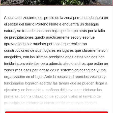
Al costado izquierdo del predio de la zona primaria aduanera en
el sector del barrio Porteño Norte e encuentra un desagüe
natural, se trata de una zona baja que tiempo atrás por la falta
de precipitaciones quedo prácticamente seco y eso fue
aprovechado por muchas personas que realizaron
construcciones de sus hogares en lugares que claramente son
anegables, con las últimas precipitaciones estos vecinos han
tenido inconvenientes pero además afecto a otros que están en
zonas más altas por la falta de un sistema de desagües y una
organización en el lugar. Ante la necesidad reunidos vecinos y
funcionarios lograron acordar las tareas que se pueden llegar a
ejecutar y en horas de la mañana del jueves se iniciaron las
primeras. Con la utilización de equipos viales al servicio del
municipio se iniciaron la construcción de nuevos canales
principales que lleven las aguas hasta el sector de la estación