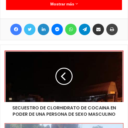
de bombeo ubicada a metros.
Mostrar más
Una excavadora fue ingresando al sector para la realización de
un canal que ayude a llevar el agua directamente hasta la zona
Facebook
Twitter
LinkedIn
Messenger
WhatsApp
Telegram
Compartir por correo electrónico
Imprim
de estación de bombeo, una estación de bombeo que fue
actualizada no hace mucho tiempo mediante inversiones del
gobierno provincial, tal como sucediera con otras estaciones de
bombeo de Clorinda. Además de esos trabajos están
analizando que otras tareas pueden realizarse con la finalidad
de que esas personas tengan los menores inconvenientes
posibles, siempre teniendo en cuenta que se tratan de zonas
bajas y que no están en condiciones para ser habitables pero la
necesidad y el crecimiento poblacional hacen que se utilicen
estas como alternativas.
SECUESTRO DE CLORHIDRATO DE COCAINA EN
PODER DE UNA PERSONA DE SEXO MASCULINO