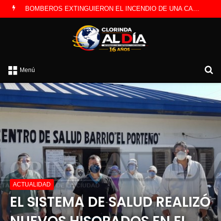
BOMBEROS EXTINGUIERON EL INCENDIO DE UNA CAMIONETA Y DETERMINARON QUE FUE POR UNA FALLA ELÉCTRICA
B
Menú
p
ACTUALIDAD
EL SISTEMA DE SALUD REALIZÓ